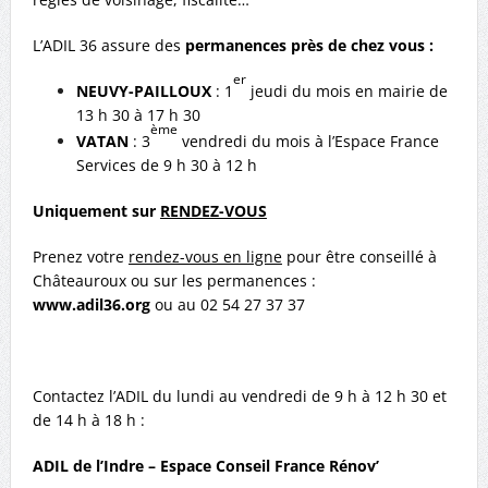
L’ADIL 36 assure des
permanences près de chez vous :
er
NEUVY-PAILLOUX
: 1
jeudi du mois en mairie de
13 h 30 à 17 h 30
ème
VATAN
: 3
vendredi du mois à l’Espace France
Services de 9 h 30 à 12 h
Uniquement sur
RENDEZ-VOUS
Prenez votre
rendez-vous en ligne
pour être conseillé à
Châteauroux ou sur les permanences :
www.adil36.org
ou au 02 54 27 37 37
Contactez l’ADIL du lundi au vendredi de 9 h à 12 h 30 et
de 14 h à 18 h :
ADIL de l’Indre – Espace Conseil France Rénov’