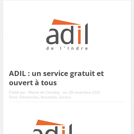
municipaux de Chouday
ADIL : un service gratuit et
ouvert à tous
Publié par :
Mairie de Chouday
on:
28 novembre 2025
Dans:
Démarches
,
Actualités
,
Service