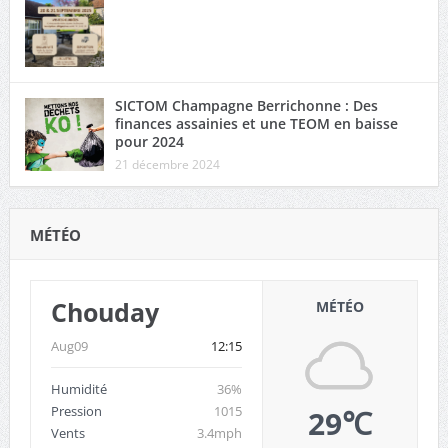
SICTOM Champagne Berrichonne : Des
finances assainies et une TEOM en baisse
pour 2024
21 décembre 2024
MÉTÉO
Chouday
MÉTÉO
Aug09
12:15
Humidité
36%
Pression
1015
29℃
Vents
3.4mph