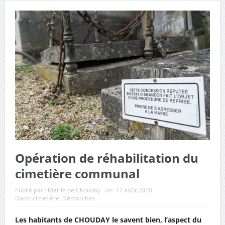
municipaux de Chouday
Opération de réhabilitation du
cimetière communal
Publié par :
Mairie de Chouday
on:
17 août 2020
Dans:
cimetière
,
Démarches
Les habitants de CHOUDAY le savent bien, l’aspect du