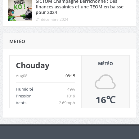
SICTOM Champagne Berrichonne : Des
finances assainies et une TEOM en baisse
pour 2024
21 décembre 2024
MÉTÉO
Chouday
MÉTÉO
Aug08
08:15
Humidité
49%
Pression
1019
16℃
Vents
2.69mph