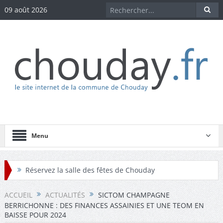
09 août 2026
Menu
Réservez la salle des fêtes de Chouday
Réservez la maison des associations de Chouday
ACCUEIL
ACTUALITÉS
SICTOM CHAMPAGNE
BERRICHONNE : DES FINANCES ASSAINIES ET UNE TEOM EN
Téléchargez les comptes-rendus des conseils
BAISSE POUR 2024