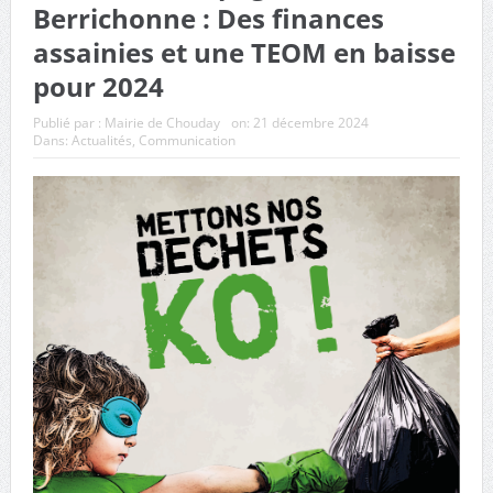
Berrichonne : Des finances
assainies et une TEOM en baisse
pour 2024
Publié par :
Mairie de Chouday
on:
21 décembre 2024
Dans:
Actualités
,
Communication