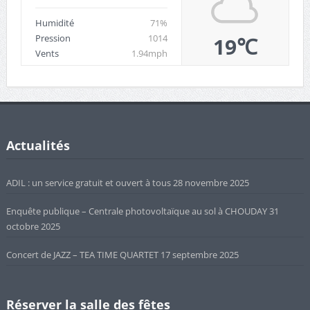
Humidité
71%
Pression
1014
19℃
Vents
1.94mph
Actualités
ADIL : un service gratuit et ouvert à tous
28 novembre 2025
Enquête publique – Centrale photovoltaïque au sol à CHOUDAY
31
octobre 2025
Concert de JAZZ – TEA TIME QUARTET
17 septembre 2025
Réserver la salle des fêtes