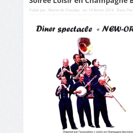
Soirée Loisir en Champagne 
Publié par :
Mairie de Chouday
on:
14 février 2014
Dans:
Fes