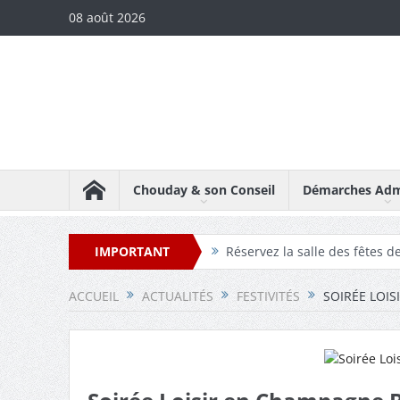
08 août 2026
Chouday & son Conseil
Démarches Admi
IMPORTANT
Réservez la salle des fêtes 
Réservez la maison des asso
ACCUEIL
ACTUALITÉS
FESTIVITÉS
SOIRÉE LOI
Téléchargez les comptes-re