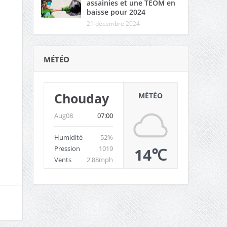
assainies et une TEOM en
baisse pour 2024
21 décembre 2024
MÉTÉO
Chouday
MÉTÉO
Aug08
07:00
Humidité
52%
Pression
1019
14℃
Vents
2.88mph