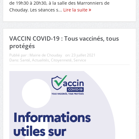
de 19h30 à 20h30, à la salle des Marronniers de
Chouday. Les séances s...
Lire la suite
VACCIN COVID-19 : Tous vaccinés, tous
protégés
Publié par :
Mairie de Chouday
on:
23 juillet 2021
Dans:
Santé
,
Actualités
,
Citoyenneté
,
Service