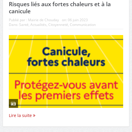
municipaux de Chouday
Risques liés aux fortes chaleurs et à la
canicule
Publié par :
Mairie de Chouday
on:
06 juin 2023
Dans:
Santé
,
Actualités
,
Citoyenneté
,
Communication
Lire la suite