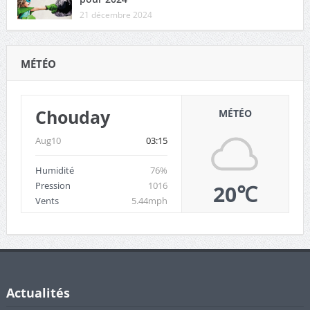
21 décembre 2024
MÉTÉO
Chouday
MÉTÉO
Aug10
03:15
Humidité
76%
Pression
1016
20℃
Vents
5.44mph
Actualités