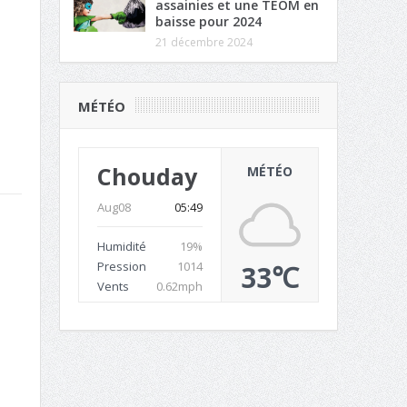
assainies et une TEOM en
baisse pour 2024
21 décembre 2024
MÉTÉO
Chouday
MÉTÉO
Aug08
05:49
Humidité
19%
Pression
1014
33℃
Vents
0.62mph