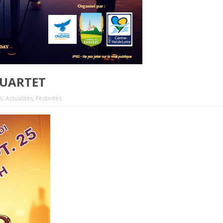
 QUARTET
s:
Actualités
,
Festivités