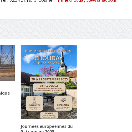
l : 02.54.21.18.13. Courriel :
mairie.chouday.36@wanadoo.fr
aïque
Journées européennes du
Patrimoine 2025