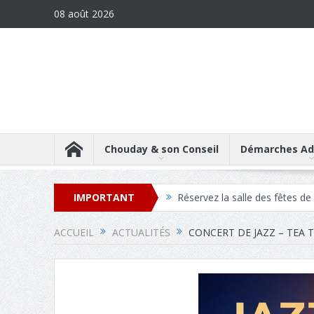
08 août 2026
Chouday & son Conseil
Démarches Adm
IMPORTANT
Réservez la maison des assoc
Téléchargez les comptes-rend
ACCUEIL
ACTUALITÉS
CONCERT DE JAZZ – TEA 
Réservez la salle des fêtes d