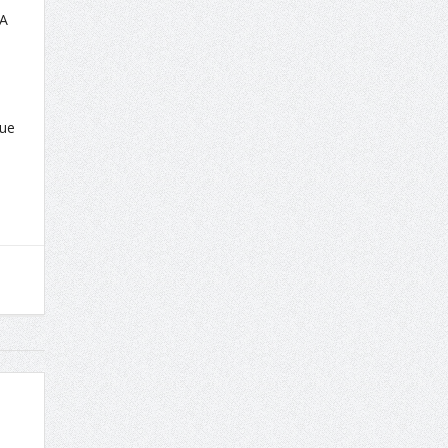
EA
que