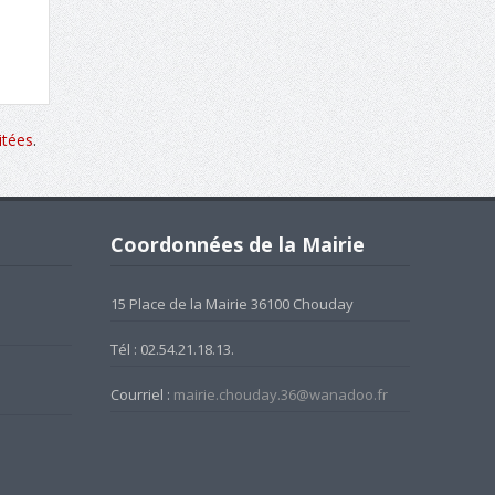
itées
.
Coordonnées de la Mairie
15 Place de la Mairie 36100 Chouday
Tél : 02.54.21.18.13.
Courriel :
mairie.chouday.36@wanadoo.fr