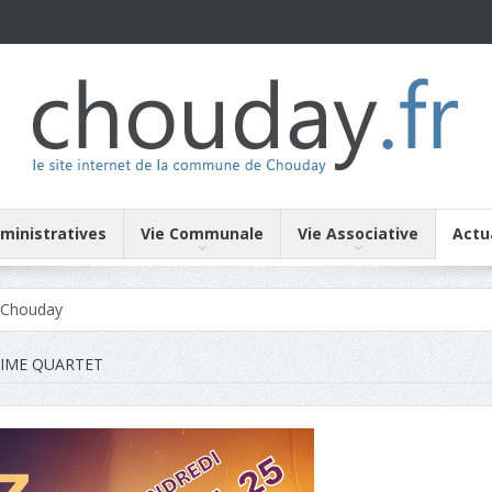
inistratives
Vie Communale
Vie Associative
Actu
iations de Chouday
us des conseils municipaux de Chouday
TIME QUARTET
e Chouday