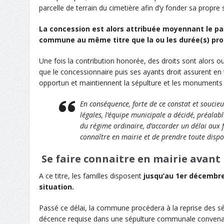
parcelle de terrain du cimetière
afin d’y fonder
sa
propre
La concession est alors attribuée moyennant le pa
commune au même titre que la ou les durée(s) pr
Une fois la contribution honorée,
des droits sont
alors
ou
que l
e concessionnaire puis ses ayants droit
assure
nt
en 
opportun
et
maintiennent la sépulture
et les monument
En conséquence,
forte de ce constat
et
soucie
légales
,
l’équipe municipale
a
décidé, préalabl
du
régime
ordinaire
,
d’
accorder un délai
aux 
connaître
en mairie
et
de
prendre toute dispo
Se faire connaitre en mairie avant 
A ce titre, les familles disposent
jusqu’au 1er décembre 
situation.
Passé ce délai
, la commune
procédera
à la reprise d
es
s
décence requise dans une sépulture communale convena