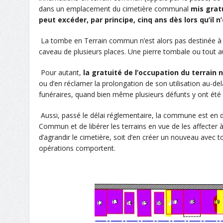
dans
un
emplacement
du cimetière communal
mis grat
peut excéder, par principe, cinq ans dès lors qu’il
La tombe
en Terrain commun
n’est
alors
pas destiné
e
à 
caveau
de
plusieurs places.
U
ne pierre
tombale
ou
tout
a
Pour autant,
l
a gratuité de l’occupation du terrain 
ou d
’
e
n
réclamer la prolongation de son utilisation au-de
funéraires
, quand bien même
plus
ieurs défunts y ont ét
Aussi,
passé l
e délai
réglementaire
, la commune est en 
Commun
et de libérer
les terrains
en vue de
les
affecter 
d’
agrandir
le cimetière
, soit d’en créer un nouveau
avec t
opérations comportent
.