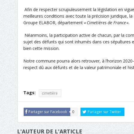
A
fin de respecter scrupuleusement la législation en vigu
meilleures conditions avec toute la précision juridique, la 
Groupe ELABOR
, département
« Cimetières de France ».
Néanmoins,
la
participation active
de
chacun,
par la co
sujet d
es défunts
qui sont inhumés
dans ces sépultures
e
bien cette mission.
N
otre commune po
urra
alors
retrouver, à l’horizon
20
20
respect dû aux défunts et de la valeur patrim
oniale et hi
Tags:
cimetière
Partager sur Facebook
0
Partager sur Twitter
L'AUTEUR DE L'ARTICLE