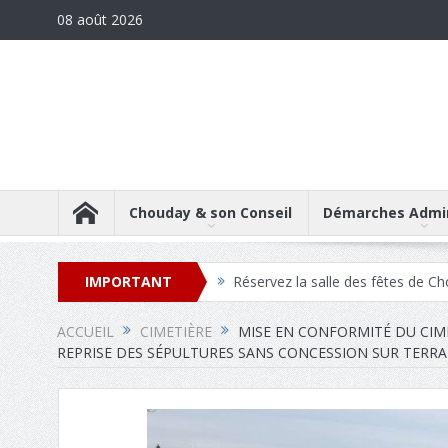
08 août 2026
Chouday & son Conseil
Démarches Admin
IMPORTANT
Réservez la maison des associa
Téléchargez les comptes-rendus
ACCUEIL
CIMETIÈRE
MISE EN CONFORMITÉ DU CIM
REPRISE DES SÉPULTURES SANS CONCESSION SUR TER
Réservez la salle des fêtes de C