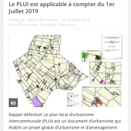
municipaux de Chouday
Le PLUI est applicable à compter du 1er
Juillet 2019
Publié par :
Mairie de Chouday
on:
02 juillet 2019
Dans:
Démarches
,
Actualités
,
Urbanisme
Rappel définition Le plan local d’urbanisme
intercommunale (PLUI) est un document d’urbanisme qui
établit un projet global d’urbanisme et d’aménagement