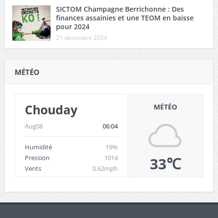
SICTOM Champagne Berrichonne : Des
finances assainies et une TEOM en baisse
pour 2024
21 décembre 2024
MÉTÉO
Chouday
MÉTÉO
Aug08
06:04
Humidité
19%
Pression
1014
33℃
Vents
0.62mph