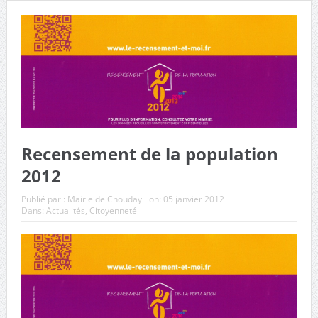
municipaux de Chouday
Recensement de la population
2012
Publié par :
Mairie de Chouday
on:
05 janvier 2012
Dans:
Actualités
,
Citoyenneté