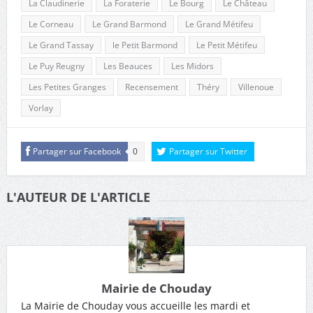
La Claudinerie
La Foraterie
Le Bourg
Le Château
Le Corneau
Le Grand Barmond
Le Grand Métifeu
Le Grand Tassay
le Petit Barmond
Le Petit Métifeu
Le Puy Reugny
Les Beauces
Les Midors
Les Petites Granges
Recensement
Théry
Villenoue
Vorlay
Partager sur Facebook
0
Partager sur Twitter
L'AUTEUR DE L'ARTICLE
Mairie de Chouday
La Mairie de Chouday vous accueille les mardi et