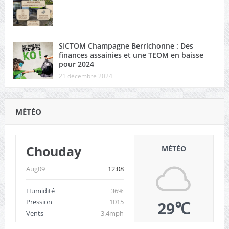
SICTOM Champagne Berrichonne : Des
finances assainies et une TEOM en baisse
pour 2024
21 décembre 2024
MÉTÉO
Chouday
MÉTÉO
Aug09
12:08
Humidité
36%
Pression
1015
29℃
Vents
3.4mph