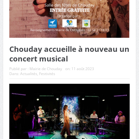
Chouday accueille à nouveau un
concert musical
Publié par :
Mairie de Chouday
on:
11 août 2023
Dans:
Actualités
,
Festivités